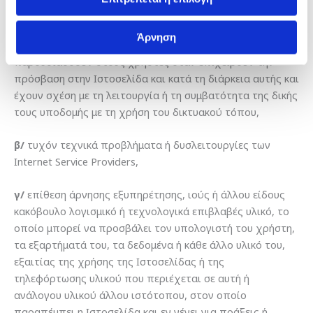
άλλης φύσης) οφειλόμενη σε:
Άρνηση
α/
τυχόν τεχνικά προβλήματα που ενδεχομένως
παρουσιασθούν στους χρήστες όταν επιχειρούν την
πρόσβαση στην Ιστοσελίδα και κατά τη διάρκεια αυτής και
έχουν σχέση με τη λειτουργία ή τη συμβατότητα της δικής
τους υποδομής με τη χρήση του δικτυακού τόπου,
β/
τυχόν τεχνικά προβλήματα ή δυσλειτουργίες των
Internet Service Providers,
γ/
επίθεση άρνησης εξυπηρέτησης, ιούς ή άλλου είδους
κακόβουλο λογισμικό ή τεχνολογικά επιβλαβές υλικό, το
οποίο μπορεί να προσβάλει τον υπολογιστή του χρήστη,
τα εξαρτήματά του, τα δεδομένα ή κάθε άλλο υλικό του,
εξαιτίας της χρήσης της Ιστοσελίδας ή της
τηλεφόρτωσης υλικού που περιέχεται σε αυτή ή
ανάλογου υλικού άλλου ιστότοπου, στον οποίο
παραπέμπει η Ιστοσελίδα και εν γένει για πράξεις ή