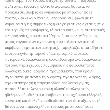
του απορρήτου τρίτου, δείχνει εμπάθεια, ή εκφράζει
φυλετικές, εθνικές ή άλλες διακρίσεις, δύναται να
προκαλέσει βλάβες σε ανήλικους με οποιονδήποτε
τρόπο, δεν δικαιούται να μεταδοθεί σύμφωνα με τη
νομοθεσία ή τις συμβατικές ή διαχειριστικές σχέσεις (π.χ.
εσωτερικές πληροφορίες, ιδιοκτησιακές και εμπιστευτικές
πληροφορίες, που αποκτήθηκαν ή αποκαλύφθηκαν ως
μέρος εργασιακών σχέσεων ή που καλύπτονται από
συμφωνίες εμπιστευτικότητας), παραβιάζει οποιαδήποτε
ευρεσιτεχνία, εμπορικό σήμα, εμπορικό μυστικό,
πνευματικά δικαιώματα ή άλλα ιδιοκτησιακά δικαιώματα
τρίτων, περιέχει ιούς λογισμικού ή οποιουσδήποτε
άλλους κώδικες, αρχεία ή προγράμματα, που έχουν
σχεδιαστεί με σκοπό τη διακοπή, την πρόκληση βλάβης,
την καταστροφή ή παρεμπόδιση της λειτουργίας
οποιουδήποτε λογισμικού ή υλικού υπολογιστών,
ηθελημένα ή αθέλητα παραβαίνει την ισχύουσα ελληνική,
κοινοτική και διεθνή νομοθεσία και των διατάξεων αυτής,
δύναται να παρενοχλήσει τρίτους με οποιοδήποτε