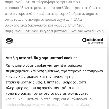
συμφωνούν ότι οι πληροφορίες τρίτων που
παρουσιάζονται μέσω της Ιστοσελίδας προστατεύονται
από πνευματικά δικαιώματα, εμπορικά σήματα, σήματα
υπηρεσιών, διπλώματα ευρεσιτεχνίας ή άλλα
ιδιοκτησιακά δικαιώματα και νόμους. Επιπλέον,
συμφωνούν ότι δεν θα χρησιμοποιούν κανένα λογισμικό ή
περιεχόμενο τρίτων που τους διατίθεται μέσω της
Ιστοσελίδας, εκτός από τις περιπτώσεις που
επιτρέπεται ρητά βάσει των Όρων ή της άδειας χρήσης
του τρίτου μέρους. Οι χρήστες που δεν συμφωνούν με
Αυτή η ιστοσελίδα χρησιμοποιεί cookies
τους Όρους ή τη συμφωνία άδειας χρήσης τρίτων μερών,
Χρησιμοποιούμε cookie για την εξατομίκευση
οφείλουν να μην λαμβάνουν ή/και χρησιμοποιούν το
περιεχομένου και διαφημίσεων, την παροχή λειτουργιών
λογισμικό ή/και το περιεχόμενο τρίτου μέρους.
κοινωνικών μέσων και την ανάλυση της
επισκεψιμότητάς μας. Επιπλέον, μοιραζόμαστε
3.5.
Σε περίπτωση παραβίασης των παραπάνω όρων
πληροφορίες που αφορούν τον τρόπο που
σχετικά με την πνευματική ιδιοκτησία, θα πρέπει να
χρησιμοποιείτε τον ιστότοπό μας με συνεργάτες
διαγραφεί αμέσως οποιοδήποτε υλικό αποκτήθηκε
κοινωνικών μέσων, διαφήμισης και αναλύσεων, οι
παρανόμως.
οποίοι ενδεχομένως να τις συνδυάσουν με άλλες