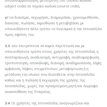
αποσυναρμολόγηση, μετατροπή του τελικού κώδικα
(object code) σε πηγαίο κώδικα (source code),
γ/
να διανείμει, εκχωρήσει, διαμοιράσει, χρονομισθώσει,
δανείσει, πωλήσει, εκμισθώσει ή μεταβιβάσει με
οποιονδήποτε άλλο τρόπο το λογισμικό ή την Ιστοσελίδα
προς όφελός του.
3.3.
Δεν επιτρέπεται σε καμία περίπτωση και με
οποιονδήποτε τρόπο στους χρήστες της Ιστοσελίδας η
αναπαραγωγή, αναδιανομή, αντιγραφή, αναδιαμόρφωση,
τροποποίηση, αποκάλυψη, διανομή, αναδημοσίευση, λήψη,
εμφάνιση, λήψεις στιγμιότυπων, μεταφόρτωση ή η
μετάδοση του υλικού που διατίθεται στην Ιστοσελίδα
καθώς και η πώληση ή εκχώρηση της χρήσης της
Ιστοσελίδας, χωρίς την προηγούμενη ρητή και έγγραφη
συγκατάθεση της Εταιρείας.
3.4.
Οι χρήστες της Ιστοσελίδας αναγνωρίζουν και