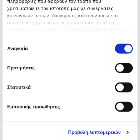
πληροφορίες που αφορούν τον τρόπο που
χρησιμοποιείτε τον ιστότοπό μας με συνεργάτες
κοινωνικών μέσων, διαφήμισης και αναλύσεων, οι
οποίοι ενδεχομένως να τις συνδυάσουν με άλλες
πληροφορίες που τους έχετε παραχωρήσει ή τις οποίες
έχουν συλλέξει σε σχέση με την από μέρους σας χρήση
Επιλογή
των υπηρεσιών τους.
Αναγκαία
συγκατάθεσης
Προτιμήσεις
Γενική Χειρουργική
Στατιστικά
Περισσότερα
Εμπορικής προώθησης
Προβολή λεπτομερειών