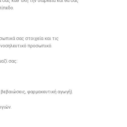
σας καθ’ όλη την διάρκεια και θα σας
πίπεδο.
σωπικά σας στοιχεία και τις
ι νοσηλευτικό προσωπικό.
αζί σας:
ς βεβαιώσεις, φαρμακευτική αγωγή).
ργιών.