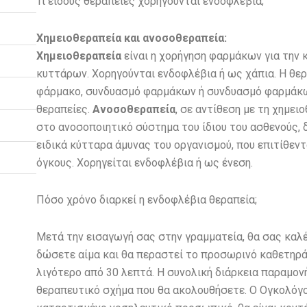
Τι είδους θεραπείες χορηγούνται ενδοφλέβια;
Χημειοθεραπεία και ανοσοθεραπεία:
Χημειοθεραπεία
είναι η χορήγηση φαρμάκων για την
κυττάρων. Χορηγούνται ενδοφλέβια ή ως χάπια. Η θερ
φάρμακο, συνδυασμό φαρμάκων ή συνδυασμό φαρμάκ
θεραπείες.
Ανοσοθεραπεία
, σε αντίθεση με τη χημει
στο ανοσοποιητικό σύστημα του ίδιου του ασθενούς,
ειδικά κύτταρα άμυνας του οργανισμού, που επιτίθεν
όγκους. Χορηγείται ενδοφλέβια ή ως ένεση.
Πόσο χρόνο διαρκεί η ενδοφλέβια θεραπεία;
Μετά την εισαγωγή σας στην γραμματεία, θα σας καλ
δώσετε αίμα και θα περαστεί το προσωρινό καθετηράκ
λιγότερο από 30 λεπτά. Η συνολική διάρκεια παραμον
θεραπευτικό σχήμα που θα ακολουθήσετε. Ο Ογκολόγο