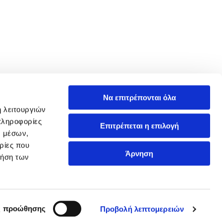
Να επιτρέπονται όλα
ή λειτουργιών
πληροφορίες
Επιτρέπεται η επιλογή
ν μέσων,
ρίες που
Άρνηση
ρήση των
ς προώθησης
Προβολή λεπτομερειών
handcrafted by