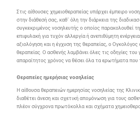
Στις αίθουσες χημειοθεραπείας υπάρχει έμπειρο νοση
στην διάθεσή σας, καθ` όλη την διάρκεια της διαδικα
συγκεκριμένος νοσηλευτής ο οποίος παρακολουθεί τη
επιφυλακή για τυχόν αλλεργία ή ανεπιθύμητη ενέργει
αξιολόγηση και η έγχυση της θεραπείας, ο Ογκολόγος 
θεραπείας. Ο ασθενής λαμβάνει όλες τις οδηγίες του 
απαραίτητος χρόνος να θέσει όλα τα ερωτήματα που 
Θεραπείες ημερήσιας νοσηλείας
Η αίθουσα θεραπειών ημερησίας νοσηλείας της Κλινικ
διαθέτει άνεση και σχετική απομόνωση για τους ασθε
πλέον σύγχρονα πρωτόκολλα και σχήματα χημειοθερ