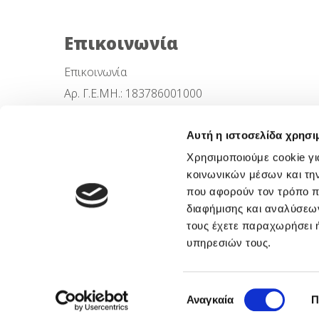
Επικοινωνία
Επικοινωνία
Αρ. Γ.Ε.ΜΗ.: 183786001000
Μαργαρίτη Δήμτσα 4, 50100, Κοζάνη
Αυτή η ιστοσελίδα χρησι
Χρησιμοποιούμε cookie γι
Τηλ.: +30 24610 35001-4
κοινωνικών μέσων και τη
που αφορούν τον τρόπο π
info.kozani@imitheamg.gr
διαφήμισης και αναλύσεων
τους έχετε παραχωρήσει ή
υπηρεσιών τους.
Επιλογή
Αναγκαία
Π
Copyright © 2026 by Imithea Medical Gr
συγκατάθεσης