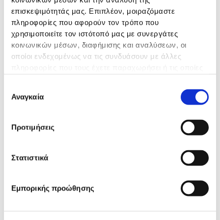
επισκεψιμότητάς μας. Επιπλέον, μοιραζόμαστε
Εξετάσεις
πληροφορίες που αφορούν τον τρόπο που
χρησιμοποιείτε τον ιστότοπό μας με συνεργάτες
Αιματολογικές
κοινωνικών μέσων, διαφήμισης και αναλύσεων, οι
Αιμοδυναμικές
οποίοι ενδεχομένως να τις συνδυάσουν με άλλες
Ανοσολογικές
πληροφορίες που τους έχετε παραχωρήσει ή τις οποίες
Βιοχημικές
έχουν συλλέξει σε σχέση με την από μέρους σας χρήση
Επιλογή
Μικροβιολογικές
των υπηρεσιών τους.
Αναγκαία
συγκατάθεσης
Ιστοπαθολογικές
Μοριακής Βιολογίας
Ορμονολογικές
Προτιμήσεις
Καλλιέργειες
Αναλύσεις υγρών
Στατιστικά
Εμπορικής προώθησης