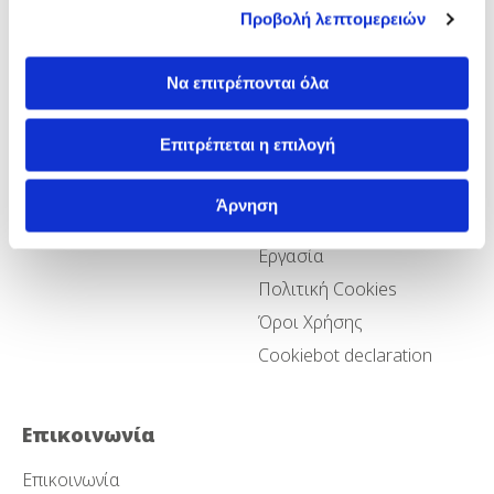
Προβολή λεπτομερειών
Γενικές
Όροι και Πολιτικές
Να επιτρέπονται όλα
Πληροφορίες
Πολιτική Προστασίας
Προσωπικών Δεδομένων
Επιτρέπεται η επιλογή
Σχετικά με εμάς
Ποιότητα και Ασφάλεια
Τμήματα
Πολιτική για την Βία και
Άρνηση
Καριέρα
την Παρενόχληση στην
Εργασία
Πολιτική Cookies
Όροι Χρήσης
Cookiebot declaration
Επικοινωνία
Επικοινωνία